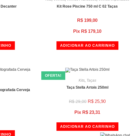
m Decanter
Kit Rose Piscine 750 ml C 02 Taças
R$
199,00
Pix
R$
179,10
RINHO
ADICIONAR AO CARRINHO
OFERTA!
Kits
,
Taças
Taça Stella Artois 250ml
itografada Cerveja
R$
25,90
R$
29,00
Pix
R$
23,31
ADICIONAR AO CARRINHO
RINHO