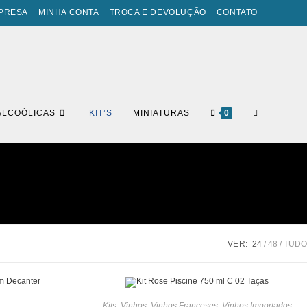
PRESA
MINHA CONTA
TROCA E DEVOLUÇÃO
CONTATO
ALCOÓLICAS
KIT’S
MINIATURAS
0
VER:
24
48
TUDO
Kits
,
Vinhos
,
Vinhos Franceses
,
Vinhos Importados