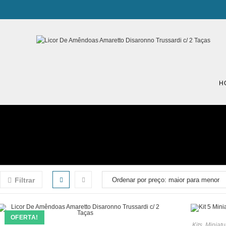
H
Filtrar
OFERTA!
Kits
,
Miniatu