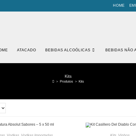
HOME
EM
OME
ATACADO
BEBIDAS ALCOÓLICAS
BEBIDAS NÃO 
Kits
>
Produtos
>
Kits
ras
,
Vodkas
,
Vodkas Importadas
Kits
,
Vinhos