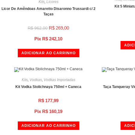
Kits
,
Licores
Kit 5 Miniat
Licor De Amêndoas Amaretto Disaronno Trussardi c/ 2
Taças
R$
269,00
R$
962,00
Pix
R$
242,10
ADIC
ADICIONAR AO CARRINHO
Kits
,
Vodkas
,
Vodkas Importadas
Kit Vodka Stolichnaya 750ml + Caneca
Taça Tanqueray Vi
R$
177,99
Pix
R$
160,19
ADICIONAR AO CARRINHO
ADIC