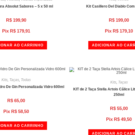
ura Absolut Sabores – 5 x 50 ml
Kit Casillero Del Diablo Co
R$
199,90
R$
199,00
Pix
R$
179,91
Pix
R$
179,10
IONAR AO CARRINHO
ADICIONAR AO CAR
Kits
,
Taças
,
Todas
Kits
,
Taças
dro De Gin Personalizada Vidro 600ml
KIT de 2 Taça Stella Artois Cálice L
250ml
R$
65,00
R$
55,00
Pix
R$
58,50
Pix
R$
49,50
IONAR AO CARRINHO
ADICIONAR AO CAR