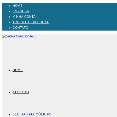
Ir
HOME
para
EMPRESA
o
MINHA CONTA
conteúdo
TROCA E DEVOLUÇÃO
CONTATO
HOME
ATACADO
BEBIDAS ALCOÓLICAS