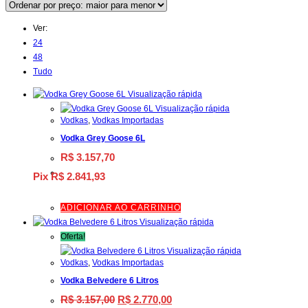
Ver:
24
48
Tudo
Visualização rápida
Visualização rápida
Vodkas
,
Vodkas Importadas
Vodka Grey Goose 6L
R$
3.157,70
Pix
R$
2.841,93
ADICIONAR AO CARRINHO
Visualização rápida
Oferta!
Visualização rápida
Vodkas
,
Vodkas Importadas
Vodka Belvedere 6 Litros
O
O
R$
3.157,00
R$
2.770,00
preço
preço
original
atual