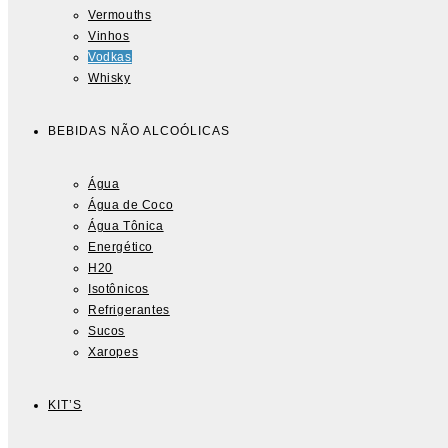
Vermouths
Vinhos
Vodkas
Whisky
BEBIDAS NÃO ALCOÓLICAS
Água
Água de Coco
Água Tônica
Energético
H20
Isotônicos
Refrigerantes
Sucos
Xaropes
KIT’S