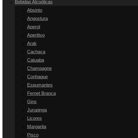
Bebidas Alcoólicas
SITE
Absinto
Angostura
Aperol
Aperitivo
Arak
Cachaça
Catuaba
Champagne
Conhaque
Espumantes
Fernet Branca
Gins
Jurupinga
Licores
Margarita
Pisco