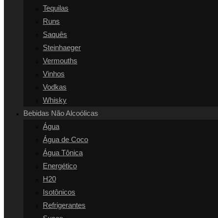
Tequilas
Runs
Saquês
Steinhaeger
Vermouths
Vinhos
Vodkas
Whisky
Bebidas Não Alcoólicas
Água
Água de Coco
Água Tônica
Energético
H20
Isotônicos
Refrigerantes