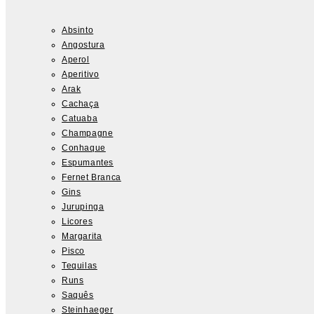
Absinto
Angostura
Aperol
Aperitivo
Arak
Cachaça
Catuaba
Champagne
Conhaque
Espumantes
Fernet Branca
Gins
Jurupinga
Licores
Margarita
Pisco
Tequilas
Runs
Saquês
Steinhaeger