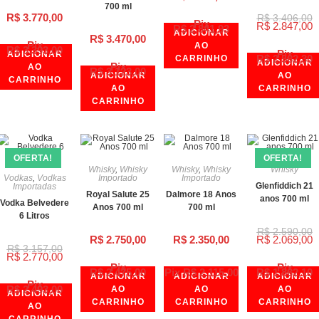
700 ml
R$
3.770,00
R$
3.406,00
Pix
R$
2.847,00
R$
2.841,93
ADICIONAR
R$
3.470,00
Pix
AO
R$
3.393,00
Pix
ADICIONAR
R$
2.562,30
CARRINHO
ADICIONAR
Pix
AO
R$
3.123,00
ADICIONAR
AO
CARRINHO
AO
CARRINHO
CARRINHO
OFERTA!
OFERTA!
Whisky
,
Whisky
Whisky
,
Whisky
Whisky
Vodkas
,
Vodkas
Importado
Importado
Glenfiddich 21
Importadas
Royal Salute 25
Dalmore 18 Anos
anos 700 ml
Vodka Belvedere
Anos 700 ml
700 ml
6 Litros
R$
2.590,00
R$
2.750,00
R$
2.350,00
R$
2.069,00
R$
3.157,00
R$
2.770,00
Pix
Pix
R$
2.475,00
Pix
R$
2.115,00
R$
1.862,10
ADICIONAR
ADICIONAR
ADICIONAR
Pix
R$
2.493,00
AO
AO
AO
ADICIONAR
CARRINHO
CARRINHO
CARRINHO
AO