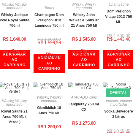
Whisky
,
Whisky
Whisky
,
Whisky
Champagne
Importado
Todas
Importado
Dom Perignon
Whisky Jodhpur
Champagne Dom
Whisky John
Vitage 2013 750
Polo Royal Salute
Pérignon Brut
Walker & Sons Xr
ML
700ml
Luminous 750 ml
21 Anos 750 Ml
R$
1.600,00
R$
1.640,00
R$
1.545,00
R$
1.443,40
R$
1.900,00
R$
1.599,99
Pix
Pix
Pix
R$
1.476,00
R$
1.390,50
R$
1.299,06
Pix
ADICIONAR
ADICIONAR
ADICIONAR
R$
1.439,99
ADICIONAR
AO
AO
AO
AO
CARRINHO
CARRINHO
CARRINHO
CARRINHO
OFERTA!
Whisky
,
Whisky
ATACADO
,
Gins
Whisky
,
Whisky
Importado
Vodkas
,
Vodkas
Tanqueray 750 ml
Importado
Importadas
Glenfiddich 18
CX
Royal Salute 21
Vodka Belvedere
Anos 750 ML
Anos 700 ML (
3 Litros
Verde )
R$
1.275,00
R$
1.290,00
R$
1.940,00