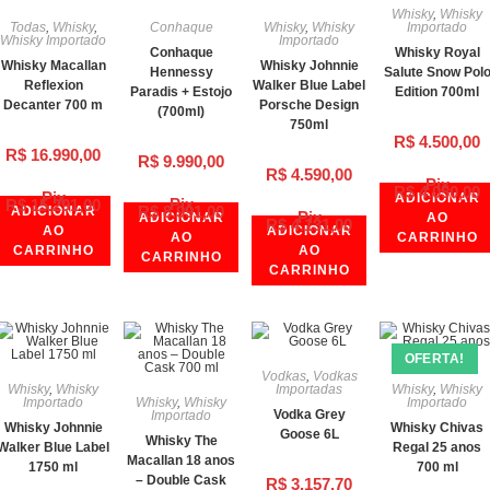
Whisky
,
Whisky
Todas
,
Whisky
,
Conhaque
Whisky
,
Whisky
Importado
Whisky Importado
Importado
Conhaque
Whisky Royal
Whisky Macallan
Whisky Johnnie
Hennessy
Salute Snow Pol
Reflexion
Walker Blue Label
Paradis + Estojo
Edition 700ml
Decanter 700 m
Porsche Design
(700ml)
750ml
R$
4.500,00
R$
16.990,00
R$
9.990,00
R$
4.590,00
Pix
R$
4.050,00
Pix
ADICIONAR
Pix
R$
15.291,00
R$
8.991,00
ADICIONAR
Pix
ADICIONAR
AO
R$
4.131,00
AO
ADICIONAR
AO
CARRINHO
CARRINHO
AO
CARRINHO
CARRINHO
OFERTA!
Vodkas
,
Vodkas
Whisky
,
Whisky
Importadas
Whisky
,
Whisky
Importado
Whisky
,
Whisky
Importado
Vodka Grey
Importado
Whisky Johnnie
Whisky Chivas
Goose 6L
Whisky The
Walker Blue Label
Regal 25 anos
Macallan 18 anos
1750 ml
700 ml
– Double Cask
R$
3.157,70