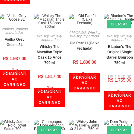
CARRINHO
OFERTA!
Vodkas
,
Vodkas
Importadas
ATACADO
,
Whisky
,
Whisky
,
Whisky
Whisky Importado
Whisky
,
Whisky
Vodka Grey
Importado
Importado
Old Parr 1l (Caixa
Goose 3L
Whisky The
Blanton’s The
Fechada)
Macallan Triple
Original Single
Cask 15 Anos
Barrel Bourbon
R$
1.937,00
R$
1.800,00
700ml
750ml
Pix
R$
1.743,30
Pix
ADICIONAR
R$
1.620,00
R$
1.817,40
R$
1.940,00
ADICIONAR
AO
R$
1.755,00
AO
CARRINHO
Pix
CARRINHO
R$
1.635,66
Pix
ADICIONAR
R$
1.579,50
ADICIONAR
AO
AO
CARRINHO
CARRINHO
OFERTA!
OFERTA!