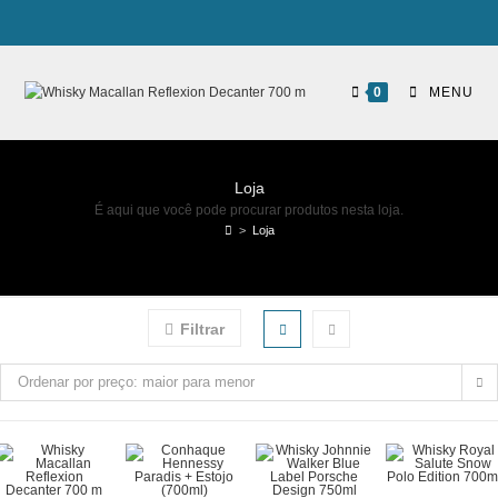
0
MENU
Loja
É aqui que você pode procurar produtos nesta loja.
>
Loja
Filtrar
Ordenar por preço: maior para menor