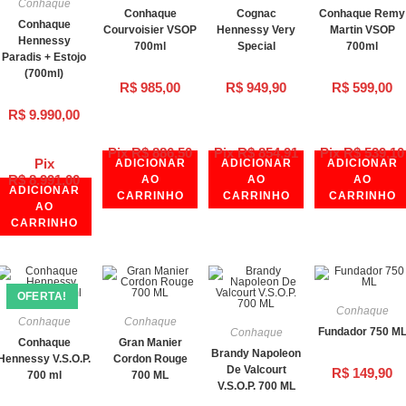
Conhaque
Conhaque
Cognac
Conhaque Remy
Conhaque
Courvoisier VSOP
Hennessy Very
Martin VSOP
Hennessy
700ml
Special
700ml
Paradis + Estojo
(700ml)
R$
985,00
R$
949,90
R$
599,00
R$
9.990,00
Pix
R$
886,50
Pix
R$
854,91
Pix
R$
539,10
Pix
ADICIONAR
ADICIONAR
ADICIONAR
R$
8.991,00
AO
AO
AO
ADICIONAR
CARRINHO
CARRINHO
CARRINHO
AO
CARRINHO
OFERTA!
Conhaque
Conhaque
Conhaque
Fundador 750 M
Conhaque
Conhaque
Gran Manier
Brandy Napoleon
Hennessy V.S.O.P.
Cordon Rouge
De Valcourt
R$
149,90
700 ml
700 ML
V.S.O.P. 700 ML