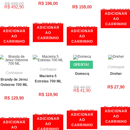
R$
196,00
R$
499,00
R$
492,90
R$
159,00
Pix
R$
134,91
ADICIONAR
AO
Pix
R$
176,40
CARRINHO
Pix
R$
443,61
Pix
R$
143,10
ADICIONAR
ADICIONAR
ADICIONAR
AO
AO
AO
CARRINHO
CARRINHO
CARRINHO
OFERTA!
Conhaque
Conhaque
Conhaque
Conhaque
Domecq
Dreher
Macieira 5
Brandy de Jerez
Estrelas 700 ML
Osborne 700 ML
R$
27,90
R$
48,00
R$
41,90
R$
119,90
R$
129,90
Pix
R$
25,11
Pix
R$
37,71
ADICIONAR
ADICIONAR
Pix
R$
107,91
AO
Pix
R$
116,91
ADICIONAR
AO
CARRINHO
ADICIONAR
AO
CARRINHO
AO
CARRINHO