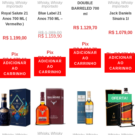
Whisky
,
Whisky
Whisky
,
Whisky
Whisky
,
Whisky
DOUBLE
Importado
Importado
Importado
BARRELED 700
Royal Salute 21
Blue Label 21
Jack Daniels
ml
Anos 700 ML (
Anos 750 ML –
Sinatra 1l
Vermelho )
R$
1.129,70
R$
1.079,00
R$
1.389,00
R$
1.159,90
R$
1.199,00
Pix
R$
1.016,73
Pix
ADICIONAR
Pix
Pix
R$
971,10
R$
1.043,91
ADICIONAR
AO
R$
1.079,10
ADICIONAR
ADICIONAR
AO
CARRINHO
AO
AO
CARRINHO
CARRINHO
CARRINHO
OFERTA!
Whisky
,
Whisky