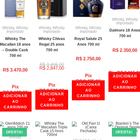
Whisky
,
Whisky
Importado
Whisky
,
Whisky
Whisky
,
Whisky
Whisky
,
Whisky
Dalmore 18 Ano
Importado
Importado
Importado
700 ml
Whisky The
Whisky Chivas
Royal Salute 25
Macallan 18 anos
Regal 25 anos
Anos 700 ml
R$
2.350,00
– Double Cask
700 ml
700 ml
R$
2.750,00
R$
3.406,00
R$
2.847,00
R$
3.470,00
Pix
R$
2.115,0
Pix
ADICIONAR
R$
2.475,00
AO
Pix
ADICIONAR
Pix
CARRINHO
R$
2.562,30
AO
R$
3.123,00
ADICIONAR
ADICIONAR
CARRINHO
AO
AO
CARRINHO
CARRINHO
OFERTA!
OFERTA!
Whisky