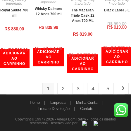
Whisky
,
Whisky
Whisky
,
Whisky
Whisky
,
Whisky
Importado
Importado
Importado
Importado
Whisky Dalmore
Royal Salute 700
The Macallan
Black Label 3 L
12 Anos 700 ml
ml
Triple Cask 12
Anos 700 ML
R$
999,00
R$
819,00
R$
839,99
R$
880,00
R$
819,00
Pix
R$
737,10
Pix
R$
755,99
Pix
R$
792,00
ADICIONAR
ADICIONAR
ADICIONAR
Pix
R$
737,10
AO
AO
AO
ADICIONAR
CARRINHO
CARRINHO
CARRINHO
AO
CARRINHO
1
2
3
4
5
Home
Empresa
Minha Conta
Troca e Devolução
Contato
Copyright © 1997 / 2026 - Adega Bom Retiro - Todos os direitos
reservados. Desenvolvido por: