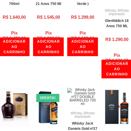
700ml
21 Anos 750 Ml
Verde )
Whisky
,
Whisky
Importado
R$
1.640,00
R$
1.545,00
R$
1.299,00
Glenfiddich 18
Anos 750 ML
Pix
Pix
Pix
R$
1.476,00
R$
1.390,50
R$
1.169,10
R$
1.290,00
ADICIONAR
ADICIONAR
ADICIONAR
AO
AO
AO
CARRINHO
CARRINHO
CARRINHO
Pix
R$
1.161,00
ADICIONAR
AO
CARRINHO
OFERTA!
Whisky
,
Whisky
Importado
Whisky Jack
Daniels Gold nº27