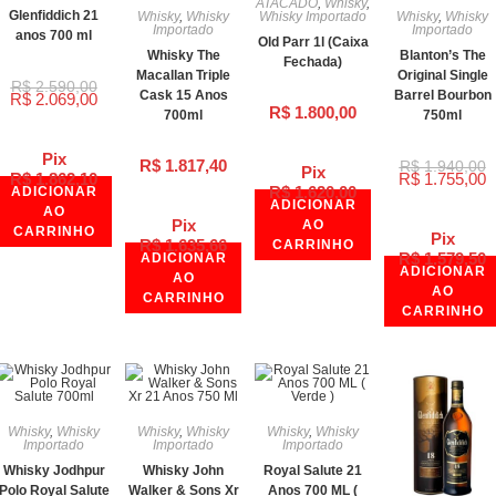
ATACADO
,
Whisky
,
Glenfiddich 21
Whisky
,
Whisky
Whisky Importado
Whisky
,
Whisky
Importado
Importado
anos 700 ml
Old Parr 1l (Caixa
Whisky The
Blanton’s The
Fechada)
Macallan Triple
Original Single
R$
2.590,00
Cask 15 Anos
Barrel Bourbon
R$
2.069,00
R$
1.800,00
700ml
750ml
Pix
R$
1.817,40
R$
1.940,00
Pix
R$
1.862,10
R$
1.755,00
R$
1.620,00
ADICIONAR
ADICIONAR
AO
Pix
AO
CARRINHO
Pix
R$
1.635,66
CARRINHO
R$
1.579,50
ADICIONAR
ADICIONAR
AO
AO
CARRINHO
CARRINHO
Whisky
,
Whisky
Whisky
,
Whisky
Whisky
,
Whisky
Importado
Importado
Importado
Whisky Jodhpur
Whisky John
Royal Salute 21
Polo Royal Salute
Walker & Sons Xr
Anos 700 ML (