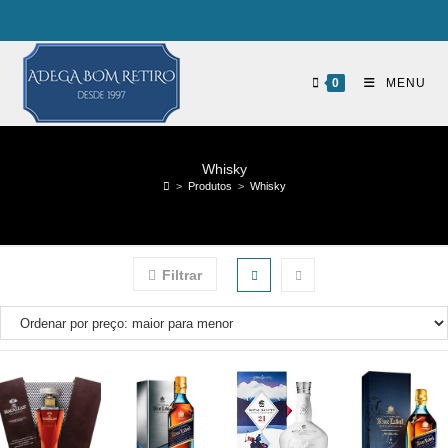
0
MENU
Whisky
>
Produtos
>
Whisky
Filtrar