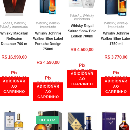
Whisky
,
Whisky
Importado
Todas
,
Whisky
,
Whisky
,
Whisky
Whisky
,
Whisky
Whisky Royal
Whisky Importado
Importado
Importado
Salute Snow Polo
Whisky Macallan
Whisky Johnnie
Whisky Johnnie
Edition 700ml
Reflexion
Walker Blue Label
Walker Blue Labe
Decanter 700 m
Porsche Design
1750 ml
R$
4.500,00
750ml
R$
16.990,00
R$
3.770,00
R$
4.590,00
Pix
R$
4.050,00
Pix
Pix
ADICIONAR
R$
15.291,00
Pix
R$
3.393,00
AO
ADICIONAR
ADICIONAR
R$
4.131,00
CARRINHO
AO
ADICIONAR
AO
CARRINHO
AO
CARRINHO
CARRINHO
OFERTA!