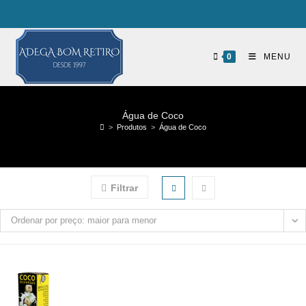
0
MENU
Água de Coco
>
Produtos
>
Água de Coco
Filtrar
Ordenar por preço: maior para menor