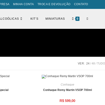
PRESA
MINHA CONTA
TROCA E DEVOLUÇÃO
CONTATO
ALCOÓLICAS
KIT’S
MINIATURAS
0
VER:
24
48
TUDO
Conhaque
pecial
Conhaque Remy Martin VSOP 700ml
R$
599,00