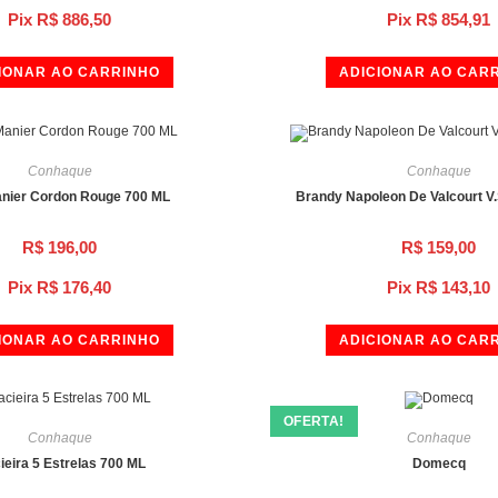
Pix
R$
886,50
Pix
R$
854,91
IONAR AO CARRINHO
ADICIONAR AO CAR
Conhaque
Conhaque
nier Cordon Rouge 700 ML
Brandy Napoleon De Valcourt V.
R$
196,00
R$
159,00
Pix
R$
176,40
Pix
R$
143,10
IONAR AO CARRINHO
ADICIONAR AO CAR
OFERTA!
Conhaque
Conhaque
ieira 5 Estrelas 700 ML
Domecq