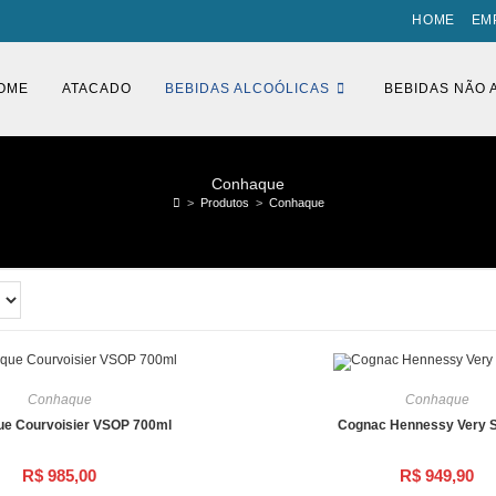
HOME
EM
OME
ATACADO
BEBIDAS ALCOÓLICAS
BEBIDAS NÃO 
Conhaque
>
Produtos
>
Conhaque
Conhaque
Conhaque
e Courvoisier VSOP 700ml
Cognac Hennessy Very S
R$
985,00
R$
949,90