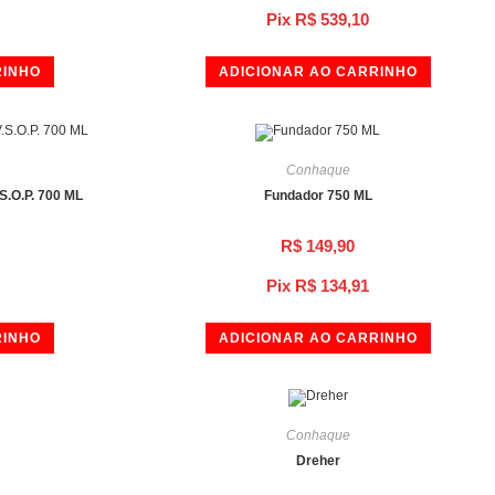
Pix
R$
539,10
RINHO
ADICIONAR AO CARRINHO
Conhaque
S.O.P. 700 ML
Fundador 750 ML
R$
149,90
Pix
R$
134,91
RINHO
ADICIONAR AO CARRINHO
Conhaque
Dreher