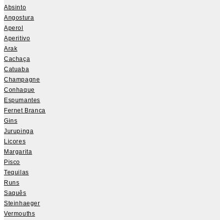
Absinto
Angostura
Aperol
Aperitivo
Arak
Cachaça
Catuaba
Champagne
Conhaque
Espumantes
Fernet Branca
Gins
Jurupinga
Licores
Margarita
Pisco
Tequilas
Runs
Saquês
Steinhaeger
Vermouths