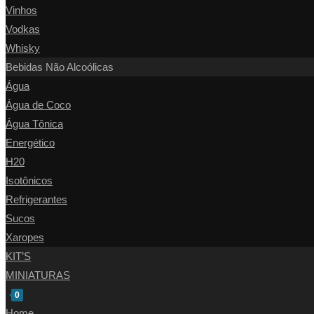
Vinhos
Vodkas
Whisky
Bebidas Não Alcoólicas
Água
Água de Coco
Água Tônica
Energético
H20
Isotônicos
Refrigerantes
Sucos
Xaropes
KIT’S
MINIATURAS
0
Home