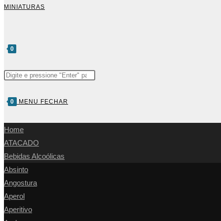
MINIATURAS
0
0
MENU
FECHAR
Home
ATACADO
Bebidas Alcoólicas
Absinto
Angostura
Aperol
Aperitivo