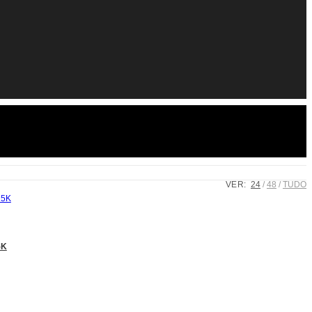
VER:
24
48
TUDO
5K