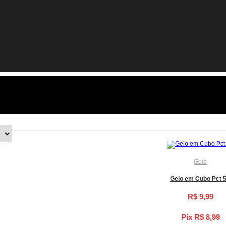
Gelo
Gelo em Cubo Pct 
R$
9,99
Pix
R$
8,99