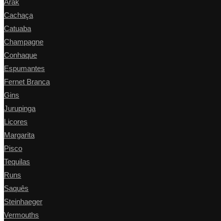
Arak
Cachaça
Catuaba
Champagne
Conhaque
Espumantes
Fernet Branca
Gins
Jurupinga
Licores
Margarita
Pisco
Tequilas
Runs
Saquês
Steinhaeger
Vermouths