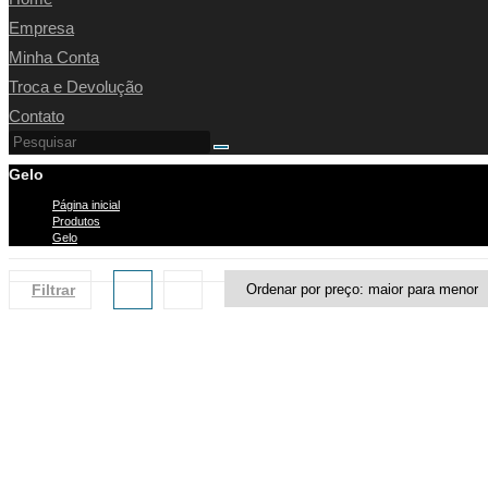
Empresa
Minha Conta
Troca e Devolução
Contato
Gelo
Página inicial
>
Produtos
>
Gelo
Filtrar