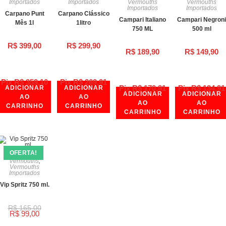
Importados
Importados
Vermouths
Vermouths
Importados
Importados
Carpano Punt
Carpano Clássico
Campari Italiano
Campari Negroni
Mês 1l
1litro
750 ML
500 ml
R$
399,00
R$
299,90
R$
189,90
R$
149,90
Pix
R$
359,10
Pix
R$
269,91
Pix
R$
170,91
Pix
R$
134,91
ADICIONAR
ADICIONAR
ADICIONAR
ADICIONAR
AO
AO
AO
AO
CARRINHO
CARRINHO
CARRINHO
CARRINHO
OFERTA!
Vermouths
,
Vermouths
Importados
Vip Spritz 750 ml.
R$
165,00
R$
99,00