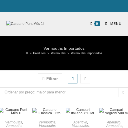
0
MENU
Vermouths Importados
>
Produtos
>
Vermouths
>
Vermouths Importados
Filtrar
Ordenar por preço: maior para menor
Vermouths
,
Vermouths
,
Aperitivo
,
Aperitivo
,
Vermouths
Vermouths
Vermouths
,
Vermouths
,