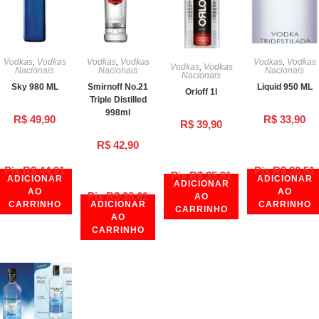
Vodkas
,
Vodkas
Vodkas
,
Vodkas
Vodkas
,
Vodkas
Vodkas
,
Vodkas
Nacionais
Nacionais
Nacionais
Nacionais
Sky 980 ML
Smirnoff No.21
Liquid 950 ML
Orloff 1l
Triple Distilled
998ml
R$
49,90
R$
33,90
R$
39,90
R$
42,90
Pix
R$
44,91
Pix
R$
30,51
Pix
R$
35,91
ADICIONAR
ADICIONAR
ADICIONAR
AO
AO
Pix
R$
38,61
AO
CARRINHO
ADICIONAR
CARRINHO
CARRINHO
AO
CARRINHO