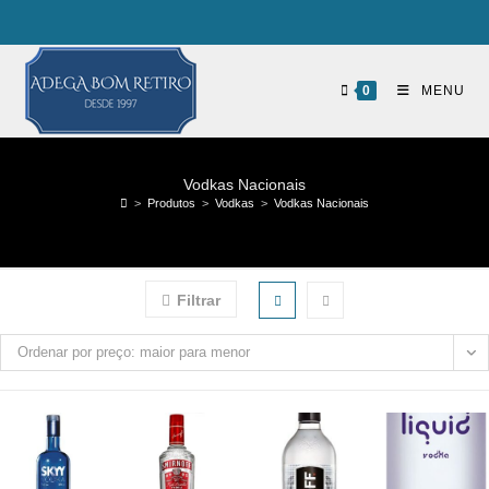
0
MENU
Vodkas Nacionais
>
Produtos
>
Vodkas
>
Vodkas Nacionais
Filtrar
Ordenar por preço: maior para menor