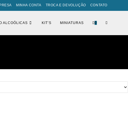
PRESA
MINHA CONTA
TROCA E DEVOLUÇÃO
CONTATO
ALTERNAR
O ALCOÓLICAS
KIT’S
MINIATURAS
0
PESQUISA
DO
SITE