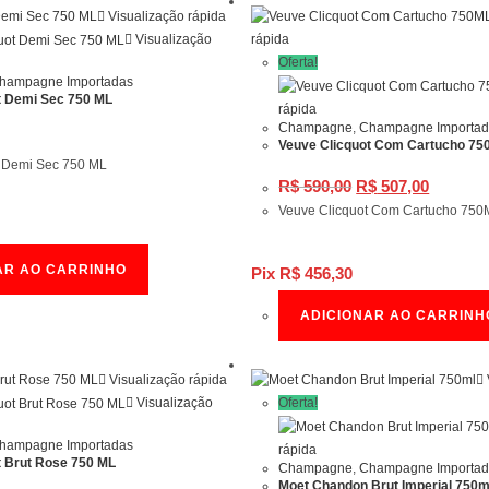
Visualização rápida
Visualização
rápida
Oferta!
hampagne Importadas
t Demi Sec 750 ML
rápida
Champagne
,
Champagne Importa
Veuve Clicquot Com Cartucho 75
t Demi Sec 750 ML
O
O
R$
590,00
R$
507,00
preço
preço
original
atual
era:
é:
R$ 590,00.
R$ 507,
Veuve Clicquot Com Cartucho 750
AR AO CARRINHO
Pix
R$
456,30
ADICIONAR AO CARRINH
Visualização rápida
Visualização
Oferta!
hampagne Importadas
rápida
t Brut Rose 750 ML
Champagne
,
Champagne Importa
Moet Chandon Brut Imperial 750m