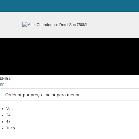
Ir
para
o
conteúdo
Filtrar
Ver:
24
48
Tudo