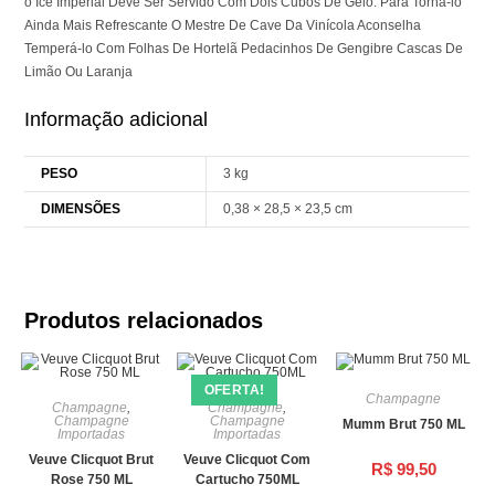
o Ice Imperial Deve Ser Servido Com Dois Cubos De Gelo. Para Torná-lo
Ainda Mais Refrescante O Mestre De Cave Da Vinícola Aconselha
Temperá-lo Com Folhas De Hortelã Pedacinhos De Gengibre Cascas De
Limão Ou Laranja
Informação adicional
PESO
3 kg
DIMENSÕES
0,38 × 28,5 × 23,5 cm
Produtos relacionados
OFERTA!
Champagne
Champagne
,
Champagne
,
Champagne
Champagne
Mumm Brut 750 ML
Importadas
Importadas
Veuve Clicquot Brut
Veuve Clicquot Com
R$
99,50
Rose 750 ML
Cartucho 750ML