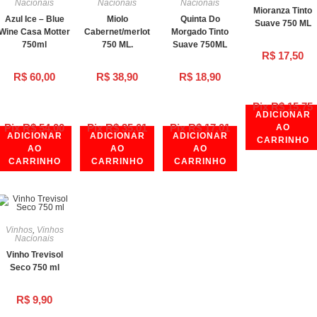
Nacionais
Nacionais
Nacionais
Mioranza Tinto
Azul Ice – Blue
Miolo
Quinta Do
Suave 750 ML
Wine Casa Motter
Cabernet/merlot
Morgado Tinto
750ml
750 ML.
Suave 750ML
R$
17,50
R$
60,00
R$
38,90
R$
18,90
Pix
R$
15,75
ADICIONAR
Pix
R$
54,00
Pix
R$
35,01
Pix
R$
17,01
AO
ADICIONAR
ADICIONAR
ADICIONAR
CARRINHO
AO
AO
AO
CARRINHO
CARRINHO
CARRINHO
Vinhos
,
Vinhos
Nacionais
Vinho Trevisol
Seco 750 ml
R$
9,90