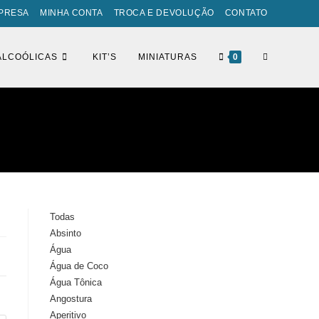
PRESA
MINHA CONTA
TROCA E DEVOLUÇÃO
CONTATO
ALCOÓLICAS
KIT’S
MINIATURAS
0
Todas
Absinto
Água
Água de Coco
Água Tônica
Angostura
Aperitivo