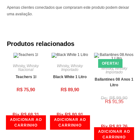
Apenas clientes conectados que compraram este produto podem deixar
uma avaliação.
Produtos relacionados
OFERTA!
Whisky
,
Whisky
Whisky
,
Whisky
Whisky
,
Whisky
Nacional
Importado
Importado
Teachers 1l
Black White 1 Litro
Ballantines 08 Anos 1
Litro
R$
75,90
R$
89,90
R$
99,90
R$
91,95
Pix
R$
68,31
Pix
R$
80,91
ADICIONAR AO
ADICIONAR AO
CARRINHO
CARRINHO
Pix
R$
82,76
ADICIONAR AO
CARRINHO