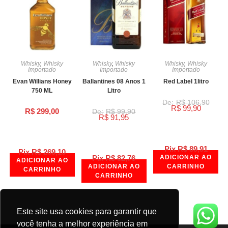
Whisky
,
Whisky
Whisky
,
Whisky
Whisky
,
Whisky
Importado
Importado
Importado
Evan Willians Honey
Ballantines 08 Anos 1
Red Label 1litro
750 ML
Litro
R$
106,90
R$
99,90
R$
299,00
R$
99,90
R$
91,95
Pix
R$
89,91
Pix
R$
269,10
Pix
R$
82,76
ADICIONAR AO
ADICIONAR AO
ADICIONAR AO
CARRINHO
CARRINHO
CARRINHO
Este site usa cookies para garantir que
você tenha a melhor experiência em