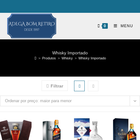
0
MENU
Whisky Importado
>
Produtos
>
Whisky
>
Whisky Importado
Filtrar
Ordenar por preço: maior para menor