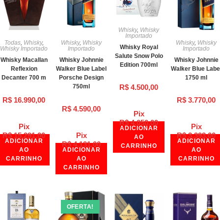
Whisky
,
Whisky
Importado
Todas
,
Whisky
,
Whisky
,
Whisky
Whisky
,
Whisky
Whisky Royal
Whisky Importado
Importado
Importado
Salute Snow Polo
Whisky Macallan
Whisky Johnnie
Whisky Johnnie
Edition 700ml
Reflexion
Walker Blue Label
Walker Blue Labe
Decanter 700 m
Porsche Design
1750 ml
R$
4.500,00
750ml
R$
16.990,00
R$
3.770,00
R$
4.590,00
Pix
R$
4.050,00
Pix
Pix
ADICIONAR
R$
15.291,00
Pix
R$
3.393,00
AO
ADICIONAR
ADICIONAR
R$
4.131,00
CARRINHO
AO
ADICIONAR
AO
CARRINHO
AO
CARRINHO
CARRINHO
OFERTA!