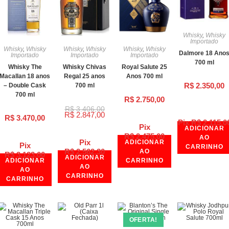
Whisky
,
Whisky
Importado
Whisky
,
Whisky
Whisky
,
Whisky
Whisky
,
Whisky
Dalmore 18 Ano
Importado
Importado
Importado
700 ml
Whisky The
Whisky Chivas
Royal Salute 25
Macallan 18 anos
Regal 25 anos
Anos 700 ml
R$
2.350,00
– Double Cask
700 ml
700 ml
R$
2.750,00
R$
3.406,00
R$
2.847,00
R$
3.470,00
Pix
R$
2.115,0
Pix
ADICIONAR
R$
2.475,00
AO
Pix
ADICIONAR
Pix
CARRINHO
R$
2.562,30
AO
R$
3.123,00
ADICIONAR
ADICIONAR
CARRINHO
AO
AO
CARRINHO
CARRINHO
OFERTA!