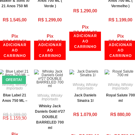
Walker & Sons Xr
Anos 700 ML (
Anos 700 ML (
21 Anos 750 Ml
Verde )
Vermelho )
R$
1.290,00
R$
1.545,00
R$
1.299,00
R$
1.199,00
Pix
R$
1.161,00
Pix
Pix
Pix
ADICIONAR
R$
1.390,50
R$
1.169,10
R$
1.079,10
AO
ADICIONAR
ADICIONAR
ADICIONAR
CARRINHO
AO
AO
AO
CARRINHO
CARRINHO
CARRINHO
OFERTA!
Whisky
,
Whisky
Whisky
,
Whisky
Whisky
,
Whisky
Importado
Importado
Importado
Blue Label 21
Jack Daniels
Royal Salute 700
Whisky
,
Whisky
Importado
Anos 750 ML –
Sinatra 1l
ml
Whisky Jack
Daniels Gold nº27
R$
1.079,00
R$
880,00
R$
1.389,00
DOUBLE
R$
1.159,90
BARRELED 700
ml
Pix