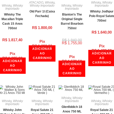
ATACADO
,
Whisky
,
Whisky
,
Whisky
Whisky
,
Whisky
Whisky Importado
Whisky
,
Whisky
Importado
Importado
Importado
Old Parr 1l (Caixa
Whisky Jodhpur
Whisky The
Blanton’s The
Fechada)
Polo Royal Salut
Macallan Triple
Original Single
700ml
Cask 15 Anos
Barrel Bourbon
R$
1.800,00
700ml
750ml
R$
1.640,00
R$
1.817,40
R$
1.940,00
Pix
R$
1.755,00
R$
1.620,00
Pix
ADICIONAR
R$
1.476,00
Pix
AO
ADICIONAR
Pix
R$
1.635,66
CARRINHO
AO
R$
1.579,50
ADICIONAR
CARRINHO
ADICIONAR
AO
AO
CARRINHO
CARRINHO
Whisky
,
Whisky
Whisky
,
Whisky
Whisky
,
Whisky
Importado
Whisky
,
Whisky
Importado
Importado
Importado
Glenfiddich 18
Whisky John
Royal Salute 21
Royal Salute 21
Anos 750 ML