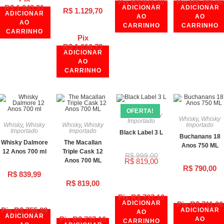
Pix
R$
971,10
Pix
R$
792,00
R$
1.043,91
ADICIONAR
ADICIONAR
R$
1.129,70
ADICIONAR
AO
AO
AO
CARRINHO
CARRINHO
CARRINHO
Pix
R$
1.016,73
ADICIONAR
AO
CARRINHO
OFERTA!
Whisky
,
Whisky
Whisky
,
Whisky
Importado
Whisky
,
Whisky
Whisky
,
Whisky
Importado
Importado
Importado
Black Label 3 L
Buchanans 18
Whisky Dalmore
The Macallan
Anos 750 ML
12 Anos 700 ml
Triple Cask 12
R$
999,00
Anos 700 ML
R$
819,00
R$
790,00
R$
839,99
R$
819,00
Pix
R$
737,10
ADICIONAR
Pix
R$
711,00
Pix
R$
755,99
ADICIONAR
AO
ADICIONAR
Pix
R$
737,10
AO
CARRINHO