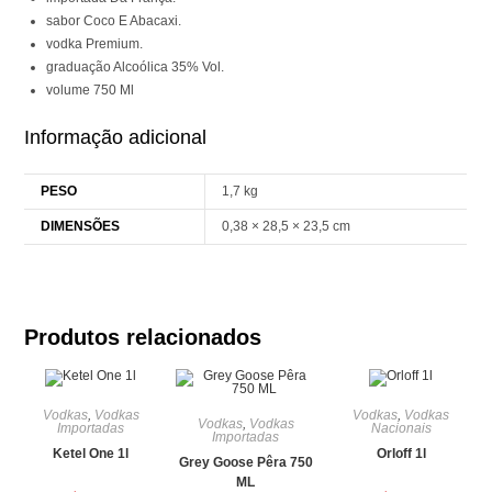
sabor Coco E Abacaxi.
vodka Premium.
graduação Alcoólica 35% Vol.
volume 750 Ml
Informação adicional
PESO
1,7 kg
DIMENSÕES
0,38 × 28,5 × 23,5 cm
Produtos relacionados
Vodkas
,
Vodkas
Vodkas
,
Vodkas
Vodkas
,
Vodkas
Importadas
Nacionais
Importadas
Ketel One 1l
Orloff 1l
Grey Goose Pêra 750
ML