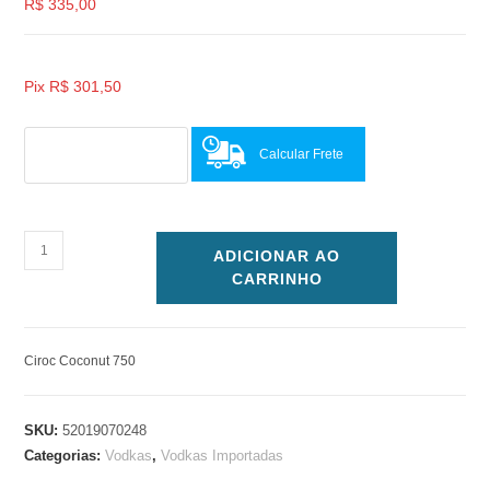
R$
335,00
Pix
R$
301,50
Calcular Frete
ADICIONAR AO
CARRINHO
Ciroc Coconut 750
SKU:
52019070248
Categorias:
Vodkas
,
Vodkas Importadas