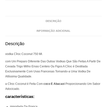
DESCRIÇÃO
INFORMAÇÃO ADICIONAL
Descrição
vodka Cîroc Coconut 750 Ml.
com Um Preparo Diferente Das Outras Vodkas Que São Feitas A Partir De
Cevada Trigo Milho Ervas Centeio Ou Figos A Cîroc é Destilada
Exclusivamente Com Uvas Francesas Tornando-a Uma Vodka De
Altíssima Qualidade.
a Cîroc Coconut é Feita Com
coco E Abacaxi
Proporcionando Um Sabor
Adocicado.
características:
importada Da França.