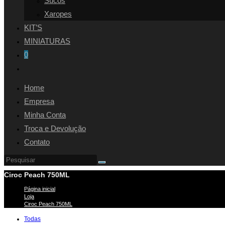
Sucos
Xaropes
KIT’S
MINIATURAS
0
Alternar
pesquisa
Home
do
Empresa
site
Minha Conta
Troca e Devolução
Contato
Ciroc Peach 750ML
Página inicial
>
Loja
>
Ciroc Peach 750ML
Todas