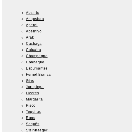
Absinto
Angostura
Aperol
Aperitivo
Arak
Cachaça
Catuaba
Champagne
Conhaque
Espumantes
Fernet Branca
Gins
Jurupinga
Licores
Margarita
Pisco
Tequilas
Runs
Saquês
Steinhaeger