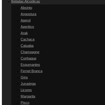
Bebidas Alcoólicas
SITE
Absinto
Angostura
Aperol
Aperitivo
Arak
Cachaça
Catuaba
Champagne
Conhaque
Espumantes
Fernet Branca
Gins
Jurupinga
Licores
Margarita
Pisco