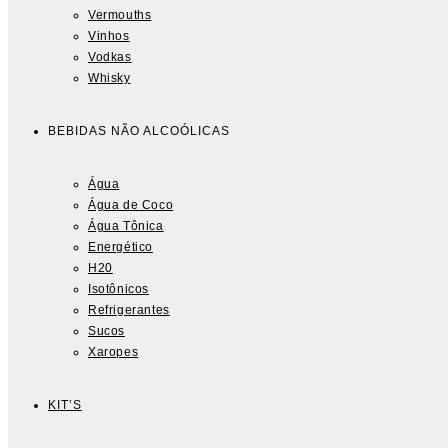
Vermouths
Vinhos
Vodkas
Whisky
BEBIDAS NÃO ALCOÓLICAS
Água
Água de Coco
Água Tônica
Energético
H20
Isotônicos
Refrigerantes
Sucos
Xaropes
KIT’S