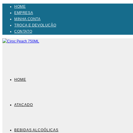
Ir
HOME
para
EMPRESA
o
MINHA CONTA
conteúdo
TROCA E DEVOLUÇÃO
CONTATO
HOME
ATACADO
BEBIDAS ALCOÓLICAS