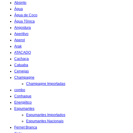
Absinto
Água
Água de Coco
Água Tônica
Angostura
Aperitivo
Aperol
Arak
ATACADO
Cachaça
Catuaba
Cervejas
Champagne
Champagne Importadas
combo
Conhaque
Energético
Espumantes
Espumantes Importados
Espumantes Nacionais
Fernet Branca