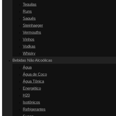
Tequilas
Runs
Saquês
Steinhaeger
Vermouths
Vinhos
Vodkas
Whisky
Bebidas Não Alcoólicas
Água
Água de Coco
Água Tônica
Energético
H20
Isotônicos
Refrigerantes