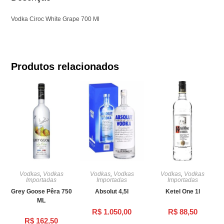
Vodka Ciroc White Grape 700 Ml
Produtos relacionados
Vodkas
,
Vodkas
Vodkas
,
Vodkas
Vodkas
,
Vodkas
Importadas
Importadas
Importadas
Grey Goose Pêra 750
Absolut 4,5l
Ketel One 1l
ML
R$
1.050,00
R$
88,50
R$
162,50