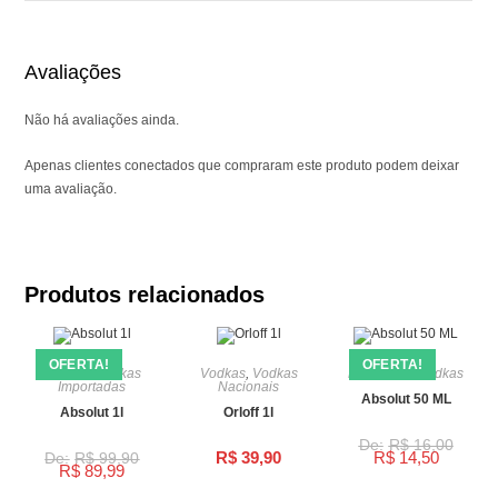
Avaliações
Não há avaliações ainda.
Apenas clientes conectados que compraram este produto podem deixar
uma avaliação.
Produtos relacionados
OFERTA!
OFERTA!
Vodkas
,
Vodkas
Vodkas
,
Vodkas
Miniaturas
,
Vodkas
Importadas
Nacionais
Absolut 50 ML
Absolut 1l
Orloff 1l
R$
16,00
R$
39,90
R$
14,50
R$
99,90
R$
89,99