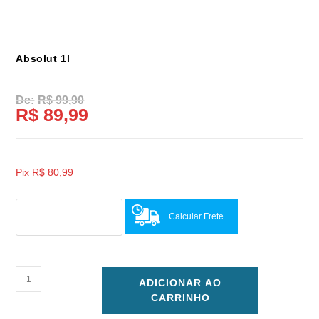
Absolut 1l
R$
99,90
R$
89,99
Pix
R$
80,99
Calcular Frete
ADICIONAR AO
CARRINHO