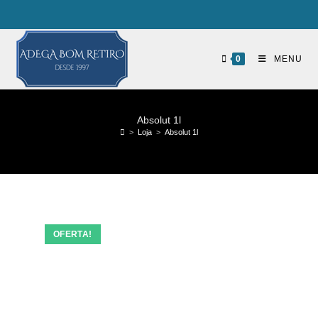
0
MENU
Absolut 1l
>
Loja
>
Absolut 1l
OFERTA!