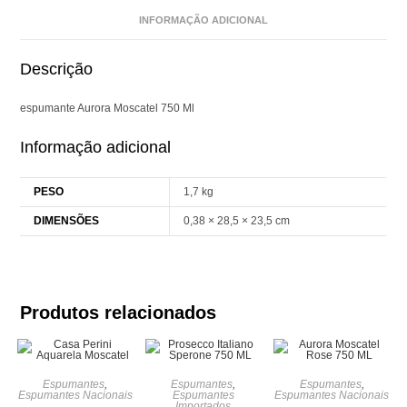
INFORMAÇÃO ADICIONAL
Descrição
espumante Aurora Moscatel 750 Ml
Informação adicional
PESO
1,7 kg
DIMENSÕES
0,38 × 28,5 × 23,5 cm
Produtos relacionados
Espumantes
,
Espumantes
,
Espumantes
,
Espumantes Nacionais
Espumantes
Espumantes Nacionais
Importados