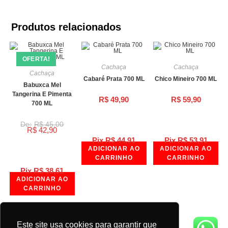
Produtos relacionados
OFERTA!
Cachaça
Cachaça
Cachaça
Cabaré Prata 700 ML
Chico Mineiro 700 ML
Babuxca Mel
Tangerina E Pimenta
R$
49,90
R$
59,90
700 ML
R$
45,00
R$
42,90
Pix
R$
44,91
Pix
R$
53,91
ADICIONAR AO
ADICIONAR AO
CARRINHO
CARRINHO
Pix
R$
38,61
ADICIONAR AO
CARRINHO
Este site usa cookies para garantir que