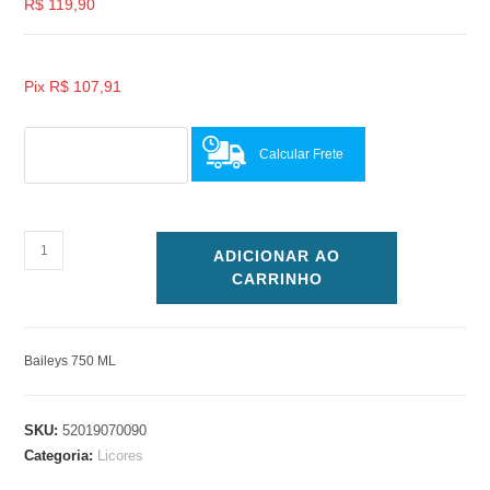
R$
119,90
Pix
R$
107,91
Calcular Frete
ADICIONAR AO
CARRINHO
Baileys 750 ML
SKU:
52019070090
Categoria:
Licores