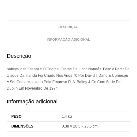
DESCRIÇÃO
INFORMAÇÃO ADICIONAL
Descrição
baileys Irish Cream é O Original Creme De Licor Irlandês. Feito A Partir Do
Uísque Da Irlanda Foi Criado Nos Anos 70 Por David I. Dand E Começou
A Ser Comercializado Pela Empresa R. A. Bailey & Co Com Sede Em
Dublin Em Novembro De 1974
Informação adicional
PESO
1,4 kg
DIMENSÕES
0,38 × 28,5 × 23,5 cm