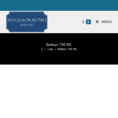
0
MENU
Baileys 750 ML
>
Loja
>
Baileys 750 ML