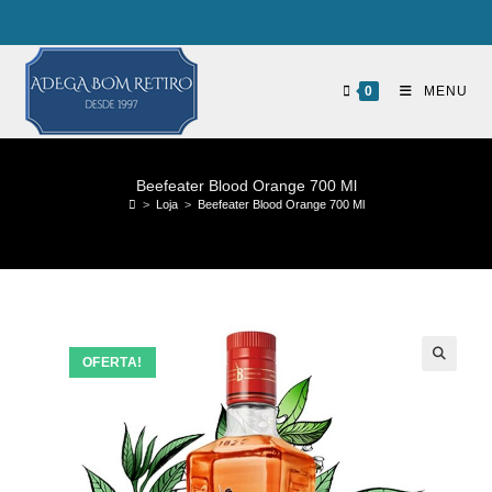
0
MENU
Beefeater Blood Orange 700 Ml
>
Loja
>
Beefeater Blood Orange 700 Ml
OFERTA!
🔍