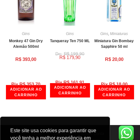
Gins
Gins
Gins
,
Miniaturas
Monkey 47 Gin Dry
Tanqueray Ten 750 ML
Miniatura Gin Bombay
Alemão 500ml
Sapphire 50 ml
R$
199,90
R$
179,90
R$
393,00
R$
20,00
Pix
R$
161,91
Pix
R$
353,70
Pix
R$
18,00
ADICIONAR AO
ADICIONAR AO
ADICIONAR AO
CARRINHO
CARRINHO
CARRINHO
Este site usa cookies para garantir que
Home
Empresa
Minha Conta
você tenha a melhor experiência em