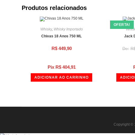
Produtos relacionados
OFERTA!
Whisky
,
Whisky Importado
Whis
Chivas 18 Anos 750 ML
Jack D
R$
449,90
R
Pix
R$
404,91
ADICIONAR AO CARRINHO
ADICI
Copyright © 