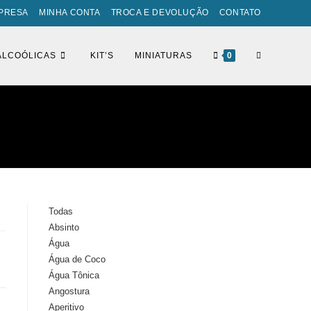
PRESA
MINHA CONTA
TROCA E DEVOLUÇÃO
CONTATO
ALCOÓLICAS
KIT’S
MINIATURAS
0
Todas
Absinto
Água
Água de Coco
Água Tônica
Angostura
Aperitivo