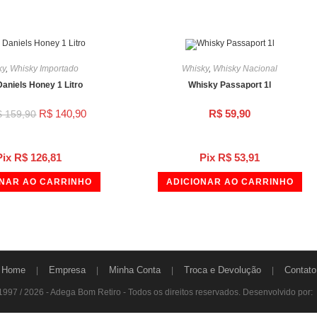
ky
,
Whisky Importado
Whisky
,
Whisky Nacional
aniels Honey 1 Litro
Whisky Passaport 1l
R$
140,90
R$
59,90
$
159,90
Pix
R$
126,81
Pix
R$
53,91
ONAR AO CARRINHO
ADICIONAR AO CARRINHO
Home
Empresa
Minha Conta
Troca e Devolução
Contato
1997 / 2026 - Adega Bom Retiro - Todos os direitos reservados. Desenvolvido por: