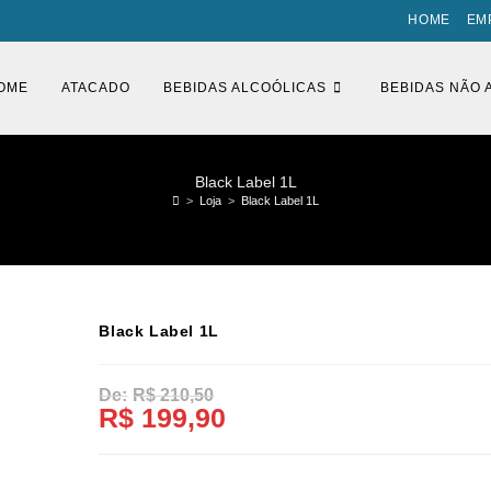
HOME
EM
OME
ATACADO
BEBIDAS ALCOÓLICAS
BEBIDAS NÃO 
Black Label 1L
>
Loja
>
Black Label 1L
Black Label 1L
R$
210,50
R$
199,90