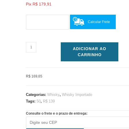
Pix
R$
179,91
Calcular Frete
ADICIONAR AO
CARRINHO
R$ 169,65
Categorias:
Whisky
,
Whisky Importado
Tags:
50
,
R$ 139
Consulte o frete e o prazo de entrega: