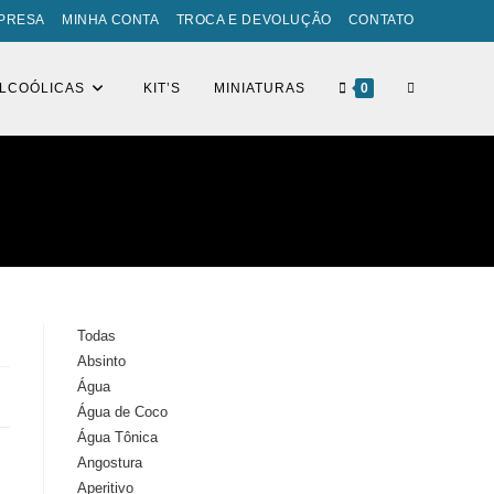
PRESA
MINHA CONTA
TROCA E DEVOLUÇÃO
CONTATO
ALCOÓLICAS
KIT’S
MINIATURAS
0
Todas
Absinto
Água
Água de Coco
Água Tônica
Angostura
Aperitivo