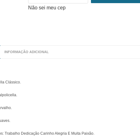
Não sei meu cep
INFORMAÇÃO ADICIONAL
lla Clássico.
policella.
rvalho.
uaves.
os: Trabalho Dedicação Carinho Alegria E Muita Paixão.