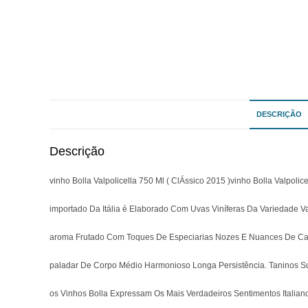
DESCRIÇÃO
Descrição
vinho Bolla Valpolicella 750 Ml ( ClÁssico 2015 )vinho Bolla Valpolice
importado Da Itália é Elaborado Com Uvas Viníferas Da Variedade Val
aroma Frutado Com Toques De Especiarias Nozes E Nuances De Ca
paladar De Corpo Médio Harmonioso Longa Persistência. Taninos S
os Vinhos Bolla Expressam Os Mais Verdadeiros Sentimentos Italian