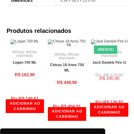
DIMENSÕES
0,38 × 28,5 × 23,5 cm
Produtos relacionados
OFERTA!
Whisky
,
Whisky
Whisky
,
Whisky
Whisky
,
Whisky
Importado
Importado
Importado
Logan 700 ML
Jack Daniels Fire 1l
Chivas 18 Anos 750
ML
R$
162,90
R$
179,90
R$
140,90
R$
449,90
Pix
R$
146,61
Pix
R$
126,81
ADICIONAR AO
Pix
R$
404,91
ADICIONAR AO
CARRINHO
ADICIONAR AO
CARRINHO
CARRINHO