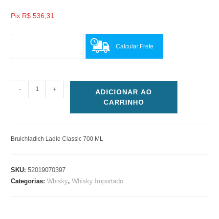
Pix
R$
536,31
Calcular Frete
-
+
ADICIONAR AO
CARRINHO
Bruichladich Ladie Classic 700 ML
SKU:
52019070397
Categorias:
Whisky
,
Whisky Importado