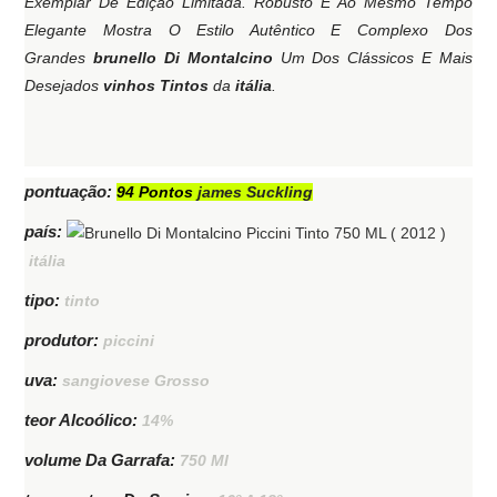
Exemplar De Edição Limitada. Robusto E Ao Mesmo Tempo
Elegante Mostra O Estilo Autêntico E Complexo Dos
Grandes
brunello Di Montalcino
Um Dos Clássicos E Mais
Desejados
vinhos Tintos
da
itália
.
pontuação:
94 Pontos
james Suckling
país:
itália
tipo:
tinto
produtor:
piccini
uva:
sangiovese Grosso
teor Alcoólico:
14%
volume Da Garrafa:
750 Ml