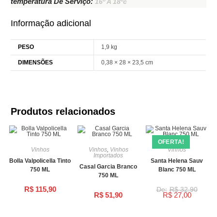
temperatura De Serviço:
16º A 18ºc
Informação adicional
PESO
1,9 kg
DIMENSÕES
0,38 × 28 × 23,5 cm
Produtos relacionados
OFERTA!
Vinhos
Vinhos
,
Vinhos
Vinhos
Importados
Bolla Valpolicella Tinto
Santa Helena Sauv
Casal Garcia Branco
750 ML
Blanc 750 ML
750 ML
R$
115,90
R$
32,90
R$
51,90
R$
27,00