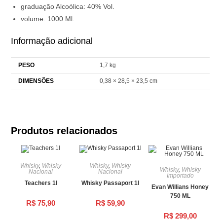
graduação Alcoólica: 40% Vol.
volume: 1000 Ml.
Informação adicional
PESO
1,7 kg
DIMENSÕES
0,38 × 28,5 × 23,5 cm
Produtos relacionados
Whisky
,
Whisky
Whisky
,
Whisky
Whisky
,
Whisky
Nacional
Nacional
Importado
Teachers 1l
Whisky Passaport 1l
Evan Willians Honey
750 ML
R$
75,90
R$
59,90
R$
299,00