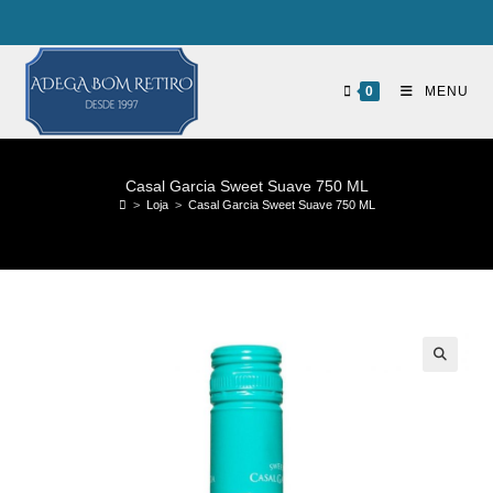
0
MENU
Casal Garcia Sweet Suave 750 ML
>
Loja
>
Casal Garcia Sweet Suave 750 ML
🔍