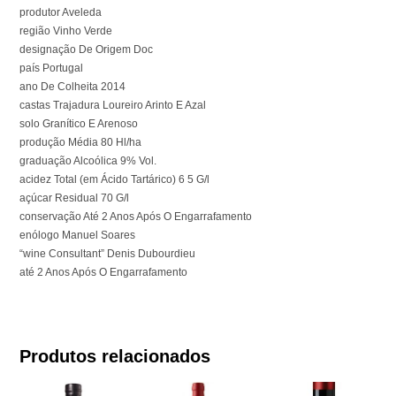
produtor Aveleda
região Vinho Verde
designação De Origem Doc
país Portugal
ano De Colheita 2014
castas Trajadura Loureiro Arinto E Azal
solo Granítico E Arenoso
produção Média 80 Hl/ha
graduação Alcoólica 9% Vol.
acidez Total (em Ácido Tartárico) 6 5 G/l
açúcar Residual 70 G/l
conservação Até 2 Anos Após O Engarrafamento
enólogo Manuel Soares
“wine Consultant” Denis Dubourdieu
até 2 Anos Após O Engarrafamento
Produtos relacionados