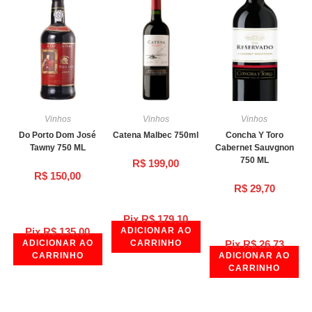
Vinhos
Vinhos
Vinhos
Do Porto Dom José
Catena Malbec 750ml
Concha Y Toro
Tawny 750 ML
Cabernet Sauvgnon
750 ML
R$
199,00
R$
150,00
R$
29,70
Pix
R$
179,10
Pix
R$
135,00
ADICIONAR AO
ADICIONAR AO
CARRINHO
Pix
R$
26,73
CARRINHO
ADICIONAR AO
CARRINHO