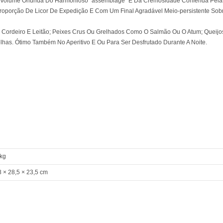
Volume Oriunda Do Harmonioso “assemblage” E Da Cremosidade Conferida Pela
porção De Licor De Expedição E Com Um Final Agradável Meio-persistente Sob
 Cordeiro E Leitão; Peixes Crus Ou Grelhados Como O Salmão Ou O Atum; Queijo
has. Ótimo Também No Aperitivo E Ou Para Ser Desfrutado Durante A Noite.
 kg
8 × 28,5 × 23,5 cm