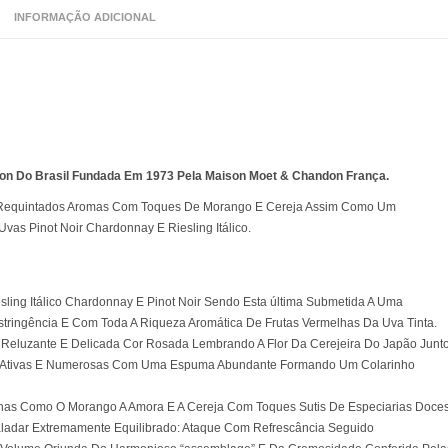
INFORMAÇÃO ADICIONAL
on Do Brasil Fundada Em 1973 Pela Maison Moet & Chandon França.
z Requintados Aromas Com Toques De Morango E Cereja Assim Como Um
vas Pinot Noir Chardonnay E Riesling Itálico.
ling Itálico Chardonnay E Pinot Noir Sendo Esta última Submetida A Uma
ringência E Com Toda A Riqueza Aromática De Frutas Vermelhas Da Uva Tinta.
eluzante E Delicada Cor Rosada Lembrando A Flor Da Cerejeira Do Japão Junt
nas Ativas E Numerosas Com Uma Espuma Abundante Formando Um Colarinho
lhas Como O Morango A Amora E A Cereja Com Toques Sutis De Especiarias Doces
aladar Extremamente Equilibrado: Ataque Com Refrescância Seguido