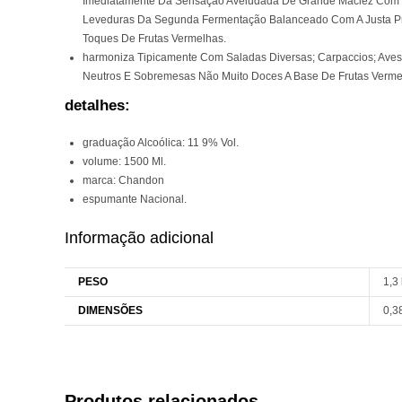
Imediatamente Da Sensação Aveludada De Grande Maciez Com 
Leveduras Da Segunda Fermentação Balanceado Com A Justa Pro
Toques De Frutas Vermelhas.
harmoniza Tipicamente Com Saladas Diversas; Carpaccios; Aves
Neutros E Sobremesas Não Muito Doces A Base De Frutas Vermel
detalhes:
graduação Alcoólica: 11 9% Vol.
volume: 1500 Ml.
marca: Chandon
espumante Nacional.
Informação adicional
PESO
1,3
DIMENSÕES
0,3
Produtos relacionados