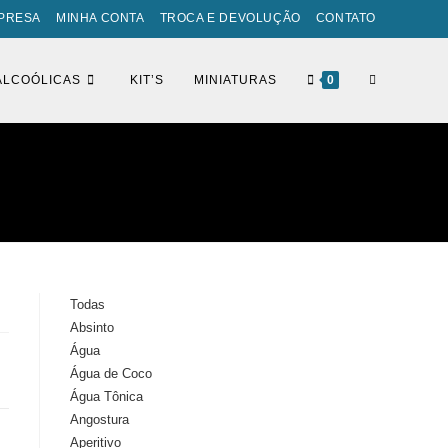
PRESA
MINHA CONTA
TROCA E DEVOLUÇÃO
CONTATO
ALCOÓLICAS
KIT’S
MINIATURAS
0
Todas
Absinto
Água
Água de Coco
Água Tônica
Angostura
Aperitivo