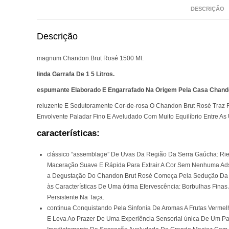
DESCRIÇÃO
Descrição
magnum Chandon Brut Rosé 1500 Ml.
linda Garrafa De 1 5 Litros.
espumante Elaborado E Engarrafado Na Origem Pela Casa Chand
reluzente E Sedutoramente Cor-de-rosa O Chandon Brut Rosé Tra
Envolvente Paladar Fino E Aveludado Com Muito Equilíbrio Entre As U
características:
clássico “assemblage” De Uvas Da Região Da Serra Gaúcha: Ries
Maceração Suave E Rápida Para Extrair A Cor Sem Nenhuma Adst
a Degustação Do Chandon Brut Rosé Começa Pela Sedução Da R
às Características De Uma ótima Efervescência: Borbulhas Fi
Persistente Na Taça.
continua Conquistando Pela Sinfonia De Aromas A Frutas Verme
E Leva Ao Prazer De Uma Experiência Sensorial única De Um P