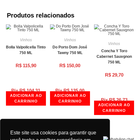
Produtos relacionados
Vinhos
Vinhos
Vinhos
Bolla Valpolicella Tinto
Do Porto Dom José
Concha Y Toro
750 ML
Tawny 750 ML
Cabernet Sauvgnon
750 ML
R$
115,90
R$
150,00
R$
29,70
Pix
R$
104,31
Pix
R$
135,00
ADICIONAR AO
ADICIONAR AO
Pix
R$
26,73
CARRINHO
CARRINHO
ADICIONAR AO
CARRINHO
Este site usa cookies para garantir que