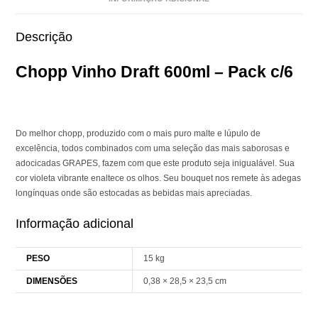
Descrição
Chopp Vinho Draft 600ml – Pack c/6
Do melhor chopp, produzido com o mais puro malte e lúpulo de
excelência, todos combinados com uma seleção das mais saborosas e
adocicadas GRAPES, fazem com que este produto seja inigualável. Sua
cor violeta vibrante enaltece os olhos. Seu bouquet nos remete às adegas
longínquas onde são estocadas as bebidas mais apreciadas.
Informação adicional
PESO
15 kg
DIMENSÕES
0,38 × 28,5 × 23,5 cm