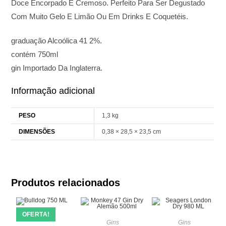
Doce Encorpado E Cremoso. Perfeito Para Ser Degustado
Com Muito Gelo E Limão Ou Em Drinks E Coquetéis.
graduação Alcoólica 41 2%.
contém 750ml
gin Importado Da Inglaterra.
Informação adicional
PESO
1,3 kg
DIMENSÕES
0,38 × 28,5 × 23,5 cm
Produtos relacionados
OFERTA!
Gins
Gins
Gins