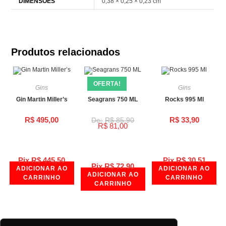
DIMENSÕES
0,38 × 0,25 × 0,23 cm
Produtos relacionados
OFERTA!
Gins
Gins
Gins
Gin Martin Miller’s
Seagrans 750 ML
Rocks 995 Ml
R$
495,00
R$
33,90
R$
85,90
R$
81,00
Pix
R$
445,50
Pix
R$
30,51
Pix
R$
72,90
ADICIONAR AO
ADICIONAR AO
ADICIONAR AO
CARRINHO
CARRINHO
CARRINHO