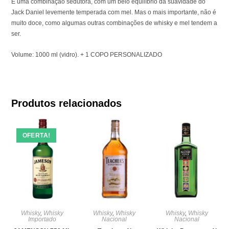
É uma combinação sedutora, com um belo equilíbrio da suavidade do
Jack Daniel levemente temperada com mel. Mas o mais importante, não é
muito doce, como algumas outras combinações de whisky e mel tendem a
ser.
Volume: 1000 ml (vidro). + 1 COPO PERSONALIZADO
Produtos relacionados
OFERTA!
Whisky
,
Whisky
Whisky
,
Whisky
Whisky
,
Whisky
Importado
Nacional
Nacional