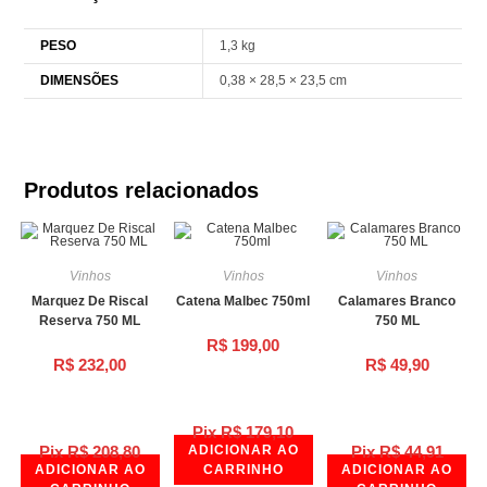
PESO
1,3 kg
DIMENSÕES
0,38 × 28,5 × 23,5 cm
Produtos relacionados
Vinhos
Vinhos
Vinhos
Marquez De Riscal
Catena Malbec 750ml
Calamares Branco
Reserva 750 ML
750 ML
R$
199,00
R$
232,00
R$
49,90
Pix
R$
179,10
Pix
R$
208,80
ADICIONAR AO
Pix
R$
44,91
ADICIONAR AO
CARRINHO
ADICIONAR AO