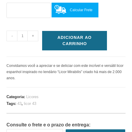
Calcular Frete
-
+
ADICIONAR AO
CARRINHO
Convidamos você a apreciar e se deliciar com este incrível e versátil licor
espanhol inspirado no lendário “Licor Mirabilis” criado há mais de 2.000
anos.
Categoria:
Licores
Tags:
43
,
licor 43
Consulte o frete e o prazo de entrega: