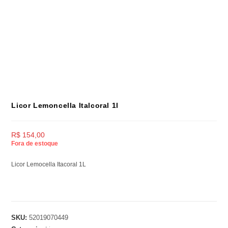
Licor Lemoncella Italcoral 1l
R$
154,00
Fora de estoque
Licor Lemocella Itacoral 1L
SKU:
52019070449