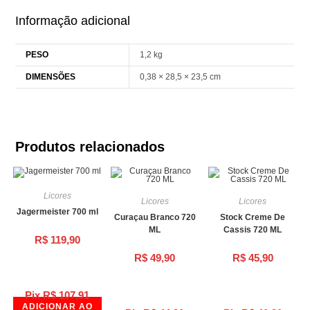
Informação adicional
PESO
1,2 kg
DIMENSÕES
0,38 × 28,5 × 23,5 cm
Produtos relacionados
Licores
Licores
Licores
Jagermeister 700 ml
Curaçau Branco 720
Stock Creme De
ML
Cassis 720 ML
R$
119,90
R$
49,90
R$
45,90
Pix
R$
107,91
ADICIONAR AO