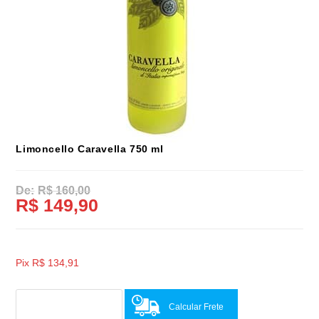
Limoncello Caravella 750 ml
R$
160,00
R$
149,90
Pix
R$
134,91
Calcular Frete