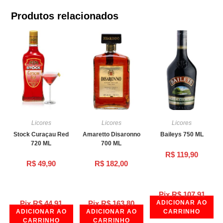
Produtos relacionados
Licores
Licores
Licores
Stock Curaçau Red
Amaretto Disaronno
Baileys 750 ML
720 ML
700 ML
R$
119,90
R$
49,90
R$
182,00
Pix
R$
107,91
Pix
R$
44,91
Pix
R$
163,80
ADICIONAR AO
ADICIONAR AO
ADICIONAR AO
CARRINHO
CARRINHO
CARRINHO