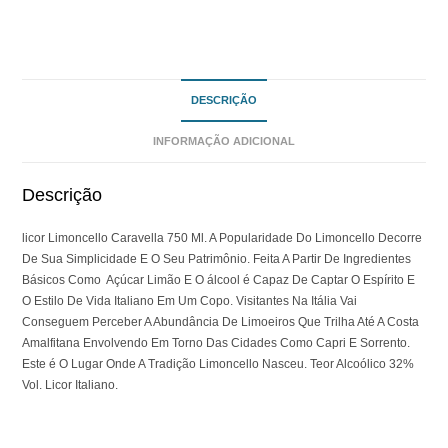
DESCRIÇÃO
INFORMAÇÃO ADICIONAL
Descrição
licor Limoncello Caravella 750 Ml. A Popularidade Do Limoncello Decorre
De Sua Simplicidade E O Seu Patrimônio. Feita A Partir De Ingredientes
Básicos Como Açúcar Limão E O álcool é Capaz De Captar O Espírito E
O Estilo De Vida Italiano Em Um Copo. Visitantes Na Itália Vai
Conseguem Perceber A Abundância De Limoeiros Que Trilha Até A Costa
Amalfitana Envolvendo Em Torno Das Cidades Como Capri E Sorrento.
Este é O Lugar Onde A Tradição Limoncello Nasceu. Teor Alcoólico 32%
Vol. Licor Italiano.