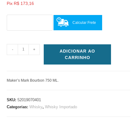
Pix
R$
173,16
Calcular Frete
-
+
ADICIONAR AO
CARRINHO
Maker’s Mark Bourbon 750 ML.
SKU:
52019070401
Categorias:
Whisky
,
Whisky Importado