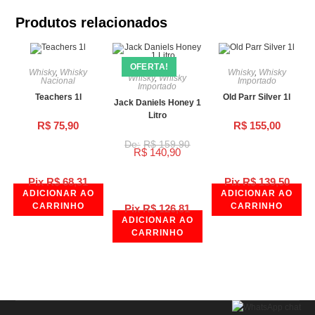
Produtos relacionados
OFERTA!
Whisky
,
Whisky
Whisky
,
Whisky
Whisky
,
Whisky
Nacional
Importado
Importado
Teachers 1l
Old Parr Silver 1l
Jack Daniels Honey 1
Litro
R$
75,90
R$
155,00
R$
159,90
R$
140,90
Pix
R$
68,31
Pix
R$
139,50
ADICIONAR AO
ADICIONAR AO
CARRINHO
CARRINHO
Pix
R$
126,81
ADICIONAR AO
CARRINHO