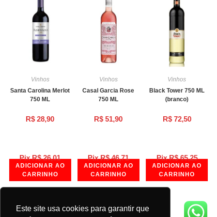
Vinhos
Vinhos
Vinhos
Santa Carolina Merlot
Casal Garcia Rose
Black Tower 750 ML
750 ML
750 ML
(branco)
R$
28,90
R$
51,90
R$
72,50
Pix
R$
26,01
Pix
R$
46,71
Pix
R$
65,25
ADICIONAR AO
ADICIONAR AO
ADICIONAR AO
CARRINHO
CARRINHO
CARRINHO
Este site usa cookies para garantir que