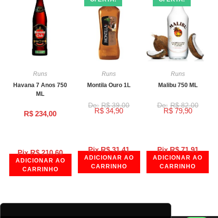
Runs
Runs
Runs
Havana 7 Anos 750
Montila Ouro 1L
Malibu 750 ML
ML
R$
39,00
R$
82,00
R$
34,90
R$
79,90
R$
234,00
Pix
R$
31,41
Pix
R$
71,91
Pix
R$
210,60
ADICIONAR AO
ADICIONAR AO
ADICIONAR AO
CARRINHO
CARRINHO
CARRINHO