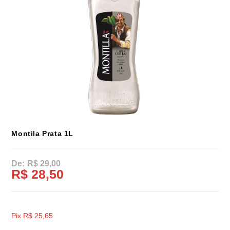
Montila Prata 1L
R$
29,00
R$
28,50
Pix
R$
25,65