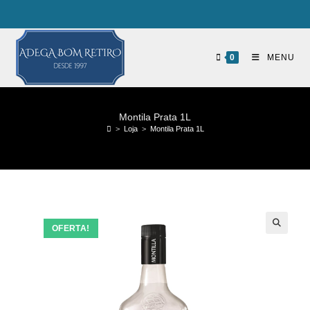
0
MENU
Montila Prata 1L
>
Loja
>
Montila Prata 1L
OFERTA!
🔍