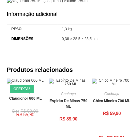
volume: 750ml
Informação adicional
PESO
1,3 kg
DIMENSÕES
0,38 × 28,5 × 23,5 cm
Produtos relacionados
OFERTA!
Cachaça
Cachaça
Cachaça
Claudionor 600 ML
Espírito De Minas 750
Chico Mineiro 700 ML
ML
R$
59,00
R$
59,90
R$
55,90
R$
89,90