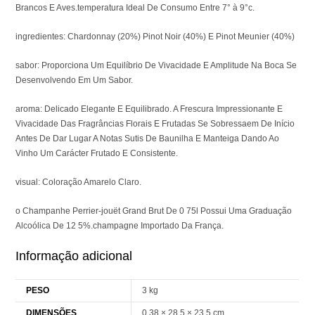
Brancos E Aves.temperatura Ideal De Consumo Entre 7° à 9°c.
ingredientes: Chardonnay (20%) Pinot Noir (40%) E Pinot Meunier (40%)
sabor: Proporciona Um Equilíbrio De Vivacidade E Amplitude Na Boca Se
Desenvolvendo Em Um Sabor.
aroma: Delicado Elegante E Equilibrado. A Frescura Impressionante E
Vivacidade Das Fragrâncias Florais E Frutadas Se Sobressaem De Início
Antes De Dar Lugar A Notas Sutis De Baunilha E Manteiga Dando Ao
Vinho Um Carácter Frutado E Consistente.
visual: Coloração Amarelo Claro.
o Champanhe Perrier-jouët Grand Brut De 0 75l Possui Uma Graduação
Alcoólica De 12 5%.champagne Importado Da França.
Informação adicional
PESO
3 kg
DIMENSÕES
0,38 × 28,5 × 23,5 cm