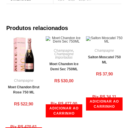
Produtos relacionados
Champagne
,
Champagne
Champagne
Salton Moscatel 750
Importadas
ML
Moet Chandon Ice
Demi Sec 750ML
R$
37,90
R$
530,00
Champagne
Moet Chandon Brut
Rose 750 ML
Pix
R$
34,11
ADICIONAR AO
Pix
R$
477,00
R$
522,90
CARRINHO
ADICIONAR AO
CARRINHO
Pix
R$
470,61