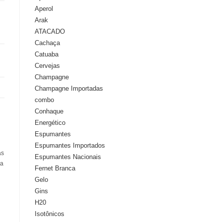
Aperol
Arak
ATACADO
Cachaça
Catuaba
Cervejas
Champagne
Champagne Importadas
combo
Conhaque
Energético
Espumantes
Espumantes Importados
as
Espumantes Nacionais
ra
Fernet Branca
Gelo
Gins
H20
Isotônicos