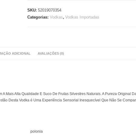
SKU:
52019070354
Categorias:
Vodkas
,
Vodkas Importadas
MAÇÃO ADICIONAL
AVALIAÇÕES (0)
m A Mais Alta Qualidade E Suco De Frutas Silvestres Naturais. A Pureza Original D
estão Desta Vodka é Uma Experiência Sensorial Inesquecível Que Não Se Compa
polonia