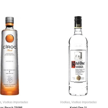
s
,
Vodkas Importadas
Vodkas
,
Vodkas Importadas
roc Peach 750ML
Ketel One 1l