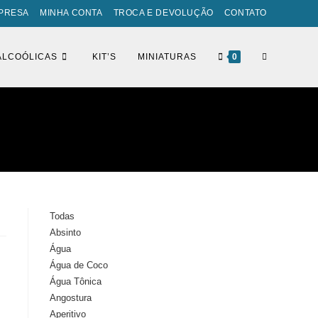
PRESA
MINHA CONTA
TROCA E DEVOLUÇÃO
CONTATO
ALCOÓLICAS
KIT’S
MINIATURAS
0
Todas
Absinto
Água
Água de Coco
Água Tônica
Angostura
Aperitivo