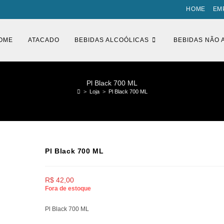
HOME
EM
OME
ATACADO
BEBIDAS ALCOÓLICAS
BEBIDAS NÃO 
Pl Black 700 ML
>
Loja
>
Pl Black 700 ML
Pl Black 700 ML
R$
42,00
Fora de estoque
Pl Black 700 ML