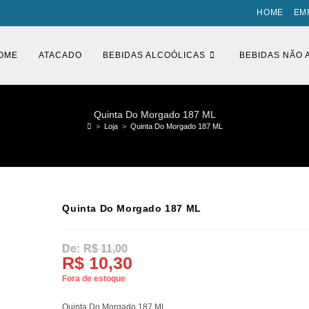
HOME
EM
OME
ATACADO
BEBIDAS ALCOÓLICAS
BEBIDAS NÃO 
Quinta Do Morgado 187 ML
>
Loja
>
Quinta Do Morgado 187 ML
Quinta Do Morgado 187 ML
R$
11,00
O
R$
10,30
O
preço
preço
original
atual
Fora de estoque
era:
é:
R$ 11,00.
R$ 10,30.
Quinta Do Morgado 187 ML