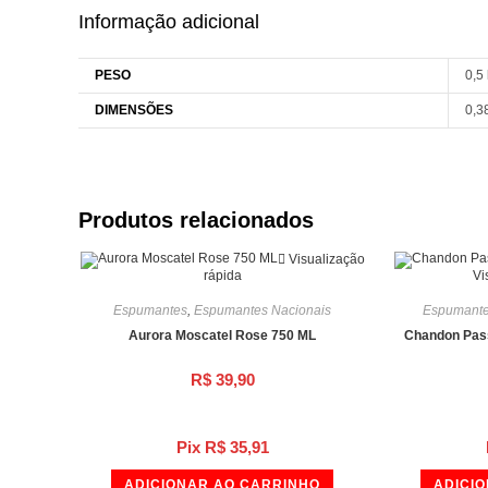
Informação adicional
PESO
0,5
DIMENSÕES
0,3
Produtos relacionados
Visualização
rápida
Vi
Espumantes
,
Espumantes Nacionais
Espumant
Aurora Moscatel Rose 750 ML
Chandon Pas
R$
39,90
Pix
R$
35,91
ADICIONAR AO CARRINHO
ADICI