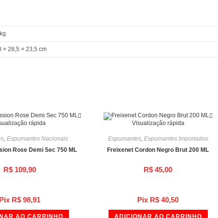
 kg
8 × 28,5 × 23,5 cm
sualização rápida
Visualização rápida
es
,
Espumantes Nacionais
Espumantes
,
Espumantes Importados
sion Rose Demi Sec 750 ML
Freixenet Cordon Negro Brut 200 ML
R$
109,90
R$
45,00
Pix
R$
98,91
Pix
R$
40,50
ONAR AO CARRINHO
ADICIONAR AO CARRINHO