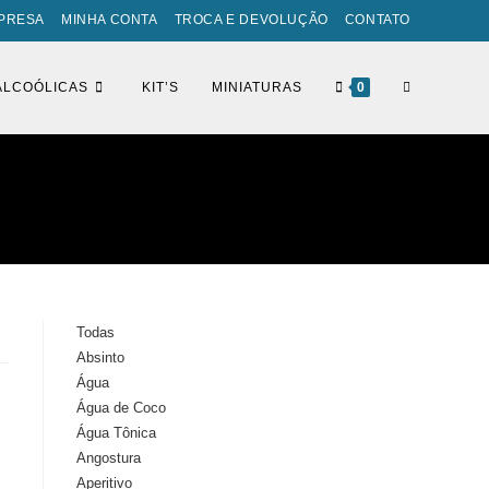
PRESA
MINHA CONTA
TROCA E DEVOLUÇÃO
CONTATO
ALTERNAR
ALCOÓLICAS
KIT’S
MINIATURAS
0
PESQUISA
DO
Todas
Absinto
SITE
Água
Água de Coco
Água Tônica
Angostura
Aperitivo