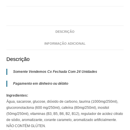
DESCRIÇÃO
INFORMAÇÃO ADICIONAL
Descrição
Somente Vendemos Cx Fechada Com 24 Unidades
Pagamento em dinheiro ou débito
Ingredientes:
Água, sacarose, glucose, dióxido de carbono, taurina (1000mg/250ml),
glucoronolactona (600 mg/250ml), cafeína (80mg/250ml), inositol
(50mg/250ml), vitaminas (B3, B5, B6, B2, B12), regulador de acidez citrato
de sódio, aromatizante, corante caramelo, aromatizado artificialmente.
NÃO CONTÉM GLÚTEN.