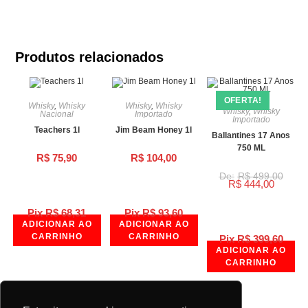
Produtos relacionados
OFERTA!
Whisky
,
Whisky
Whisky
,
Whisky
Whisky
,
Whisky
Nacional
Importado
Importado
Teachers 1l
Jim Beam Honey 1l
Ballantines 17 Anos
750 ML
R$
75,90
R$
104,00
R$
499,00
R$
444,00
Pix
R$
68,31
Pix
R$
93,60
ADICIONAR AO
ADICIONAR AO
CARRINHO
CARRINHO
Pix
R$
399,60
ADICIONAR AO
CARRINHO