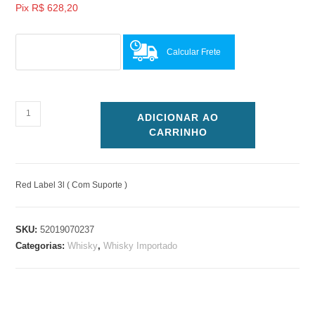
Pix
R$
628,20
Calcular Frete
ADICIONAR AO
CARRINHO
Red Label 3l ( Com Suporte )
SKU:
52019070237
Categorias:
Whisky
,
Whisky Importado